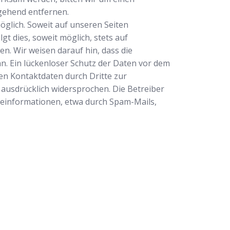
gehend entfernen.
glich. Soweit auf unseren Seiten
 dies, soweit möglich, stets auf
n. Wir weisen darauf hin, dass die
n. Ein lückenloser Schutz der Daten vor dem
ten Kontaktdaten durch Dritte zur
ausdrücklich widersprochen. Die Betreiber
rbeinformationen, etwa durch Spam-Mails,
ertrauenswürdiger Partner für professionelle
tleistungen in Rheinberg. Ob Sie sich
ben, ein defektes Schloss haben oder Ihre