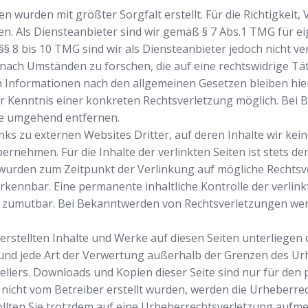
n wurden mit größter Sorgfalt erstellt. Für die Richtigkeit, 
 Als Diensteanbieter sind wir gemäß § 7 Abs.1 TMG für eig
§ 8 bis 10 TMG sind wir als Diensteanbieter jedoch nicht ver
ch Umständen zu forschen, die auf eine rechtswidrige Täti
Informationen nach den allgemeinen Gesetzen bleiben hier
der Kenntnis einer konkreten Rechtsverletzung möglich. Be
te umgehend entfernen.
ks zu externen Websites Dritter, auf deren Inhalte wir kei
rnehmen. Für die Inhalte der verlinkten Seiten ist stets der
n wurden zum Zeitpunkt der Verlinkung auf mögliche Rechtsv
kennbar. Eine permanente inhaltliche Kontrolle der verlink
t zumutbar. Bei Bekanntwerden von Rechtsverletzungen we
 erstellten Inhalte und Werke auf diesen Seiten unterliege
 und jede Art der Verwertung außerhalb der Grenzen des Urh
ellers. Downloads und Kopien dieser Seite sind nur für den
ite nicht vom Betreiber erstellt wurden, werden die Urheberr
 Sollten Sie trotzdem auf eine Urheberrechtsverletzung aufm